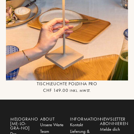
TISCHLEUCHTE POLDINA PRO
CHF
149.00
INKL. MWST.
MELOGRANO
ABOUT
INFORMATION
NEWSLETTER
[ME-LO-
ABONNIEREN
Unsere Werte
Kontakt
GRÀ-NO]
Melde dich
Team
Lieferung &
Der