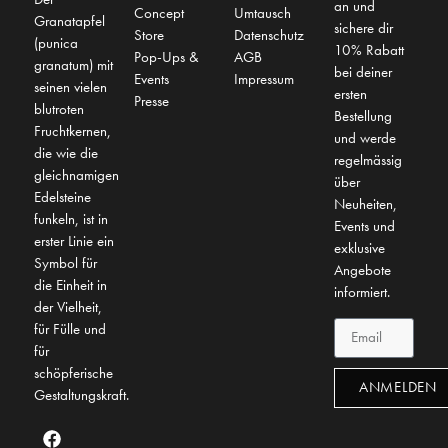
an und
Concept
Umtausch
Granatapfel
sichere dir
Store
Datenschutz
(punica
10% Rabatt
Pop-Ups &
AGB
granatum) mit
bei deiner
Events
Impressum
seinen vielen
ersten
Presse
blutroten
Bestellung
Fruchtkernen,
und werde
die wie die
regelmässig
gleichnamigen
über
Edelsteine
Neuheiten,
funkeln, ist in
Events und
erster Linie ein
exklusive
Symbol für
Angebote
die Einheit in
informiert.
der Vielheit,
für Fülle und
für
schöpferische
ANMELDEN
Gestaltungskraft.