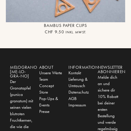
BAMBUS PAPER CLIPS
CHF
9.50
INKL. MWST.
MELOGRANO
ABOUT
INFORMATION
NEWSLETTER
[ME-LO-
ABONNIEREN
Unsere Werte
Kontakt
GRÀ-NO]
Melde dich
Team
Lieferung &
Der
an und
Concept
Umtausch
Granatapfel
sichere dir
Store
Datenschutz
(punica
10% Rabatt
Pop-Ups &
AGB
granatum) mit
bei deiner
Events
Impressum
seinen vielen
ersten
Presse
blutroten
Bestellung
Fruchtkernen,
und werde
die wie die
regelmässig