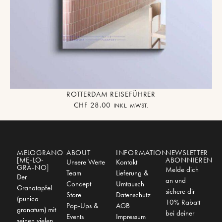
ROTTERDAM REISEFÜHRER
CHF
28.00
INKL. MWST.
MELOGRANO
ABOUT
INFORMATION
NEWSLETTER
[ME-LO-
ABONNIEREN
Unsere Werte
Kontakt
GRÀ-NO]
Melde dich
Team
Lieferung &
Der
an und
Concept
Umtausch
Granatapfel
sichere dir
Store
Datenschutz
(punica
10% Rabatt
Pop-Ups &
AGB
granatum) mit
bei deiner
Events
Impressum
seinen vielen