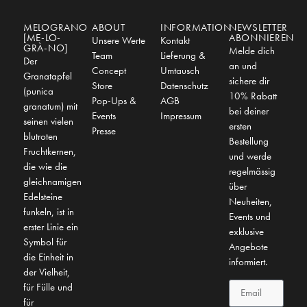
MELOGRANO
ABOUT
INFORMATION
NEWSLETTER
[ME-LO-
ABONNIEREN
Unsere Werte
Kontakt
GRÀ-NO]
Melde dich
Team
Lieferung &
Der
an und
Concept
Umtausch
Granatapfel
sichere dir
Store
Datenschutz
(punica
10% Rabatt
Pop-Ups &
AGB
granatum) mit
bei deiner
Events
Impressum
seinen vielen
ersten
Presse
blutroten
Bestellung
Fruchtkernen,
und werde
die wie die
regelmässig
gleichnamigen
über
Edelsteine
Neuheiten,
funkeln, ist in
Events und
erster Linie ein
exklusive
Symbol für
Angebote
die Einheit in
informiert.
der Vielheit,
für Fülle und
für