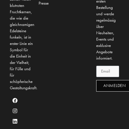
ersten
Presse
blutroten
Bestellung
Fruchtkernen,
und werde
die wie die
regelmässig
gleichnamigen
über
Edelsteine
Neuheiten,
funkeln, ist in
Events und
erster Linie ein
exklusive
Symbol für
Angebote
die Einheit in
informiert.
der Vielheit,
für Fülle und
für
schöpferische
ANMELDEN
Gestaltungskraft.