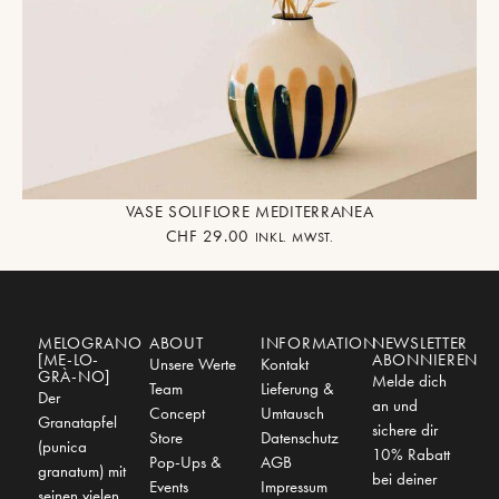
VASE SOLIFLORE MEDITERRANEA
CHF
29.00
INKL. MWST.
MELOGRANO
ABOUT
INFORMATION
NEWSLETTER
[ME-LO-
ABONNIEREN
Unsere Werte
Kontakt
GRÀ-NO]
Melde dich
Team
Lieferung &
Der
an und
Concept
Umtausch
Granatapfel
sichere dir
Store
Datenschutz
(punica
10% Rabatt
Pop-Ups &
AGB
granatum) mit
bei deiner
Events
Impressum
seinen vielen