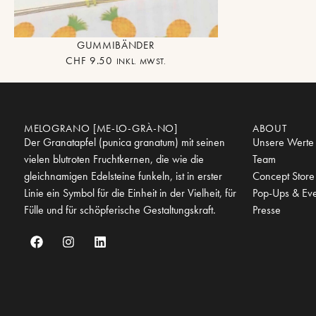
GUMMIBÄNDER
CHF
9.50
INKL. MWST.
MELOGRANO [ME-LO-GRÀ-NO]
ABOUT
Der Granatapfel (punica granatum) mit seinen
Unsere Werte
vielen blutroten Fruchtkernen, die wie die
Team
gleichnamigen Edelsteine funkeln, ist in erster
Concept Store
Linie ein Symbol für die Einheit in der Vielheit, für
Pop-Ups & Eve
Fülle und für schöpferische Gestaltungskraft.
Presse