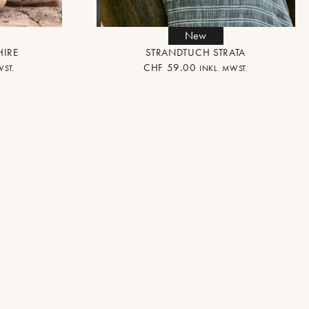
New
HIRE
STRANDTUCH STRATA
CHF
59.00
WST.
INKL. MWST.