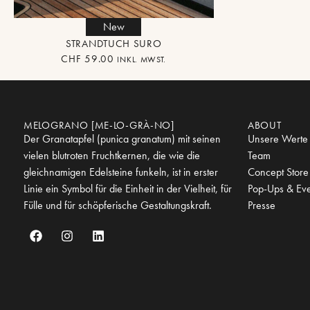
New
STRANDTUCH SURO
CHF
59.00
INKL. MWST.
MELOGRANO [ME-LO-GRÀ-NO]
ABOUT
Der Granatapfel (punica granatum) mit seinen
Unsere Werte
vielen blutroten Fruchtkernen, die wie die
Team
gleichnamigen Edelsteine funkeln, ist in erster
Concept Store
Linie ein Symbol für die Einheit in der Vielheit, für
Pop-Ups & Eve
Fülle und für schöpferische Gestaltungskraft.
Presse