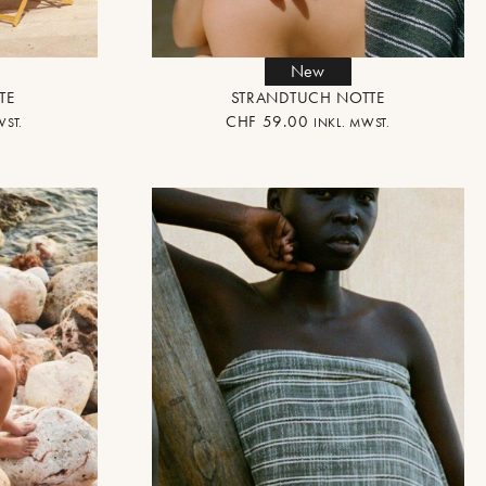
New
TE
STRANDTUCH NOTTE
CHF
59.00
WST.
INKL. MWST.