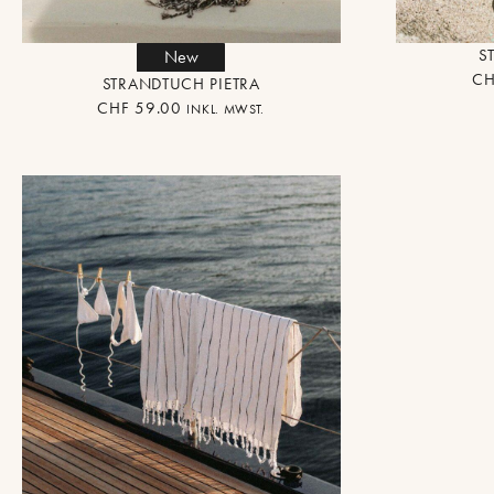
S
New
CH
STRANDTUCH PIETRA
CHF
59.00
INKL. MWST.