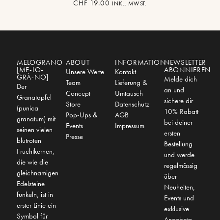
CHF
19.00
INKL. MWST.
MELOGRANO
ABOUT
INFORMATION
NEWSLETTER
[ME-LO-
ABONNIEREN
Unsere Werte
Kontakt
GRÀ-NO]
Melde dich
Team
Lieferung &
Der
an und
Concept
Umtausch
Granatapfel
sichere dir
Store
Datenschutz
(punica
10% Rabatt
Pop-Ups &
AGB
granatum) mit
bei deiner
Events
Impressum
seinen vielen
ersten
Presse
blutroten
Bestellung
Fruchtkernen,
und werde
die wie die
regelmässig
gleichnamigen
über
Edelsteine
Neuheiten,
funkeln, ist in
Events und
erster Linie ein
exklusive
Symbol für
Angebote