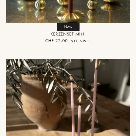
New
KERZENSET MINI
CHF
22.00
INKL. MWST.