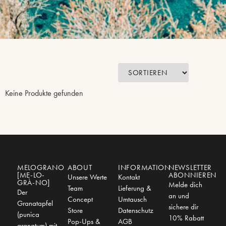
Keine Produkte gefunden
MELOGRANO
ABOUT
INFORMATION
NEWSLETTER
[ME-LO-
ABONNIEREN
Unsere Werte
Kontakt
GRÀ-NO]
Melde dich
Team
Lieferung &
Der
an und
Concept
Umtausch
Granatapfel
sichere dir
Store
Datenschutz
(punica
10% Rabatt
Pop-Ups &
AGB
granatum) mit