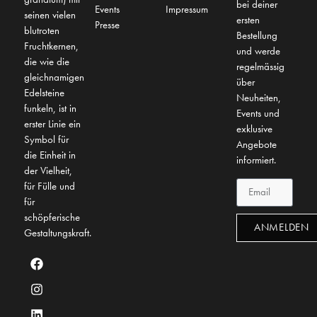
bei deiner
Events
Impressum
seinen vielen
ersten
Presse
blutroten
Bestellung
Fruchtkernen,
und werde
die wie die
regelmässig
gleichnamigen
über
Edelsteine
Neuheiten,
funkeln, ist in
Events und
erster Linie ein
exklusive
Symbol für
Angebote
die Einheit in
informiert.
der Vielheit,
für Fülle und
für
schöpferische
ANMELDEN
Gestaltungskraft.