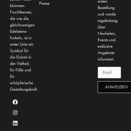
ersten
Presse
blutroten
Bestellung
Fruchtkernen,
und werde
die wie die
regelmässig
gleichnamigen
über
Edelsteine
Neuheiten,
funkeln, ist in
Events und
erster Linie ein
exklusive
Symbol für
Angebote
die Einheit in
informiert.
der Vielheit,
für Fülle und
für
schöpferische
ANMELDEN
Gestaltungskraft.