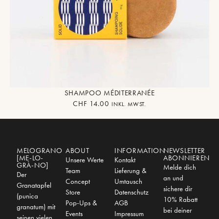
SHAMPOO MÉDITERRANÉE
CHF
14.00
INKL. MWST.
MELOGRANO
ABOUT
INFORMATION
NEWSLETTER
[ME-LO-
ABONNIEREN
Unsere Werte
Kontakt
GRÀ-NO]
Melde dich
Team
Lieferung &
Der
an und
Concept
Umtausch
Granatapfel
sichere dir
Store
Datenschutz
(punica
10% Rabatt
Pop-Ups &
AGB
granatum) mit
bei deiner
Events
Impressum
seinen vielen