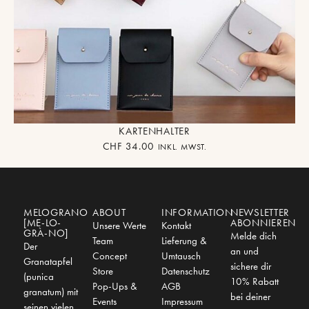
KARTENHALTER
CHF
34.00
INKL. MWST.
MELOGRANO
ABOUT
INFORMATION
NEWSLETTER
[ME-LO-
ABONNIEREN
Unsere Werte
Kontakt
GRÀ-NO]
Melde dich
Team
Lieferung &
Der
an und
Concept
Umtausch
Granatapfel
sichere dir
Store
Datenschutz
(punica
10% Rabatt
Pop-Ups &
AGB
granatum) mit
bei deiner
Events
Impressum
seinen vielen