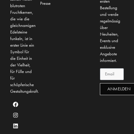
ersten
Presse
blutroten
Bestellung
Fruchtkernen,
und werde
die wie die
regelmässig
gleichnamigen
über
Edelsteine
Neuheiten,
funkeln, ist in
Events und
erster Linie ein
exklusive
Symbol für
Angebote
die Einheit in
informiert.
der Vielheit,
für Fülle und
für
schöpferische
ANMELDEN
Gestaltungskraft.