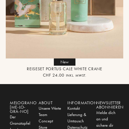
New
REISESET PORTUS CALE WHITE CRANE
CHF
24.00
INKL. MWST.
MELOGRANO
ABOUT
INFORMATION
NEWSLETTER
[ME-LO-
ABONNIEREN
Unsere Werte
Kontakt
GRÀ-NO]
Melde dich
Team
Lieferung &
Der
an und
Concept
Umtausch
Granatapfel
sichere dir
Store
Datenschutz