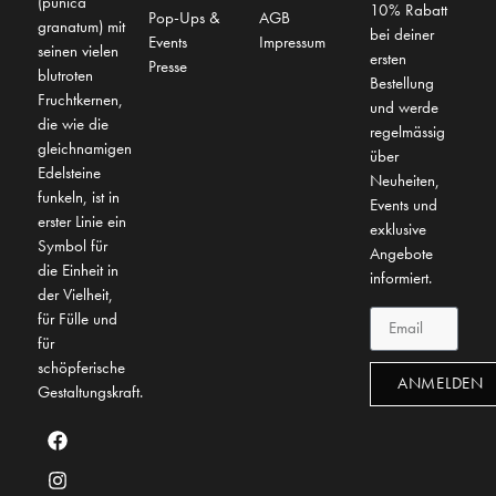
(punica
10% Rabatt
Pop-Ups &
AGB
granatum) mit
bei deiner
Events
Impressum
seinen vielen
ersten
Presse
blutroten
Bestellung
Fruchtkernen,
und werde
die wie die
regelmässig
gleichnamigen
über
Edelsteine
Neuheiten,
funkeln, ist in
Events und
erster Linie ein
exklusive
Symbol für
Angebote
die Einheit in
informiert.
der Vielheit,
für Fülle und
für
schöpferische
ANMELDEN
Gestaltungskraft.