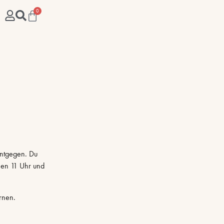
0
entgegen. Du
hen 11 Uhr und
rnen.