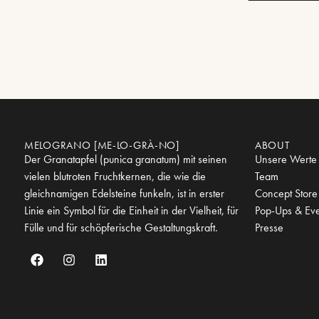
MELOGRANO [ME-LO-GRÀ-NO]
ABOUT
Der Granatapfel (punica granatum) mit seinen
Unsere Werte
vielen blutroten Fruchtkernen, die wie die
Team
gleichnamigen Edelsteine funkeln, ist in erster
Concept Store
Linie ein Symbol für die Einheit in der Vielheit, für
Pop-Ups & Eve
Fülle und für schöpferische Gestaltungskraft.
Presse