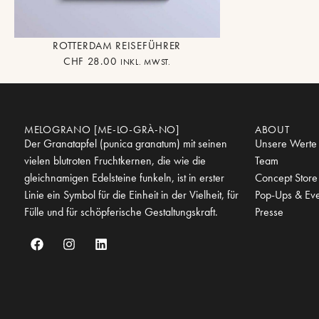
ROTTERDAM REISEFÜHRER
CHF
28.00
INKL. MWST.
MELOGRANO [ME-LO-GRÀ-NO]
ABOUT
Der Granatapfel (punica granatum) mit seinen
Unsere Werte
vielen blutroten Fruchtkernen, die wie die
Team
gleichnamigen Edelsteine funkeln, ist in erster
Concept Store
Linie ein Symbol für die Einheit in der Vielheit, für
Pop-Ups & Eve
Fülle und für schöpferische Gestaltungskraft.
Presse