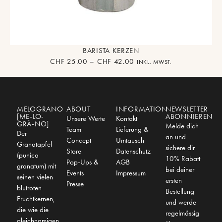
BARISTA KERZEN
CHF
25.00
–
CHF
42.00
INKL. MWST.
MELOGRANO
ABOUT
INFORMATION
NEWSLETTER
[ME-LO-
ABONNIEREN
Unsere Werte
Kontakt
GRÀ-NO]
Melde dich
Team
Lieferung &
Der
an und
Concept
Umtausch
Granatapfel
sichere dir
Store
Datenschutz
(punica
10% Rabatt
Pop-Ups &
AGB
granatum) mit
bei deiner
Events
Impressum
seinen vielen
ersten
Presse
blutroten
Bestellung
Fruchtkernen,
und werde
die wie die
regelmässig
gleichnamigen