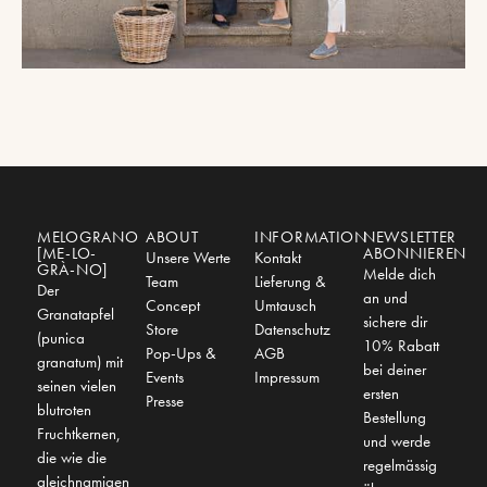
MELOGRANO
ABOUT
INFORMATION
NEWSLETTER
[ME-LO-
ABONNIEREN
Unsere Werte
Kontakt
GRÀ-NO]
Melde dich
Team
Lieferung &
Der
an und
Concept
Umtausch
Granatapfel
sichere dir
Store
Datenschutz
(punica
10% Rabatt
Pop-Ups &
AGB
granatum) mit
bei deiner
Events
Impressum
seinen vielen
ersten
Presse
blutroten
Bestellung
Fruchtkernen,
und werde
die wie die
regelmässig
gleichnamigen