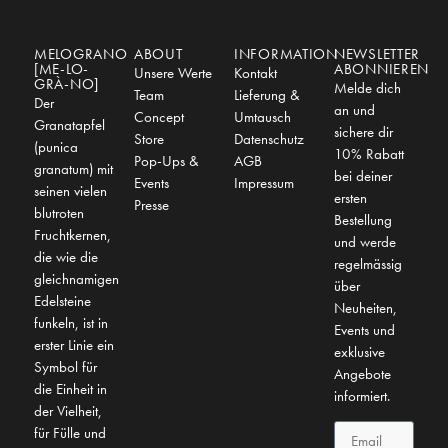
MELOGRANO
ABOUT
INFORMATION
NEWSLETTER
[ME-LO-
ABONNIEREN
Unsere Werte
Kontakt
GRÀ-NO]
Melde dich
Team
Lieferung &
Der
an und
Concept
Umtausch
Granatapfel
sichere dir
Store
Datenschutz
(punica
10% Rabatt
Pop-Ups &
AGB
granatum) mit
bei deiner
Events
Impressum
seinen vielen
ersten
Presse
blutroten
Bestellung
Fruchtkernen,
und werde
die wie die
regelmässig
gleichnamigen
über
Edelsteine
Neuheiten,
funkeln, ist in
Events und
erster Linie ein
exklusive
Symbol für
Angebote
die Einheit in
informiert.
der Vielheit,
für Fülle und