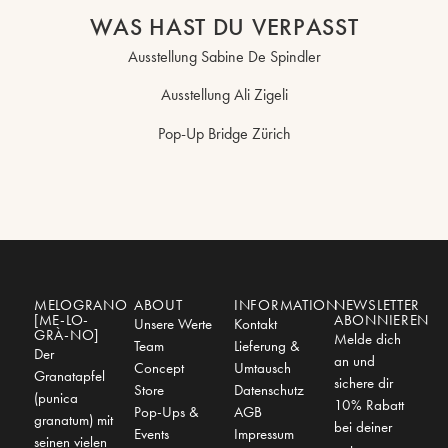
WAS HAST DU VERPASST
Ausstellung Sabine De Spindler
Ausstellung Ali Zigeli
Pop-Up Bridge Zürich
MELOGRANO
ABOUT
INFORMATION
NEWSLETTER
[ME-LO-
ABONNIEREN
Unsere Werte
Kontakt
GRÀ-NO]
Melde dich
Team
Lieferung &
Der
an und
Concept
Umtausch
Granatapfel
sichere dir
Store
Datenschutz
(punica
10% Rabatt
Pop-Ups &
AGB
granatum) mit
bei deiner
Events
Impressum
seinen vielen