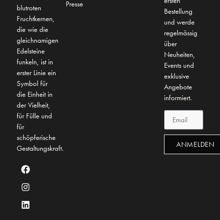
ersten
Presse
blutroten
Bestellung
Fruchtkernen,
und werde
die wie die
regelmässig
gleichnamigen
über
Edelsteine
Neuheiten,
funkeln, ist in
Events und
erster Linie ein
exklusive
Symbol für
Angebote
die Einheit in
informiert.
der Vielheit,
für Fülle und
für
schöpferische
ANMELDEN
Gestaltungskraft.